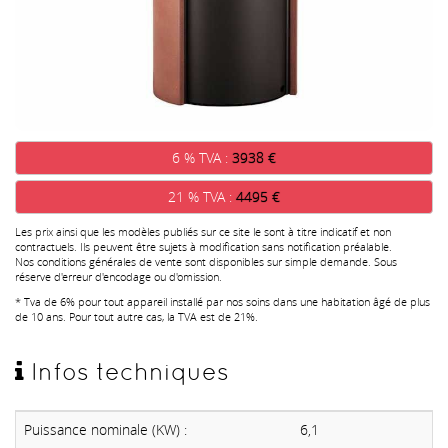
6 % TVA :
3938 €
21 % TVA :
4495 €
Les prix ainsi que les modèles publiés sur ce site le sont à titre indicatif et non
contractuels. Ils peuvent être sujets à modification sans notification préalable.
Nos conditions générales de vente sont disponibles sur simple demande. Sous
réserve d'erreur d'encodage ou d'omission.
* Tva de 6% pour tout appareil installé par nos soins dans une habitation âgé de plus
de 10 ans. Pour tout autre cas, la TVA est de 21%.
Infos techniques
Puissance nominale (KW) :
6,1