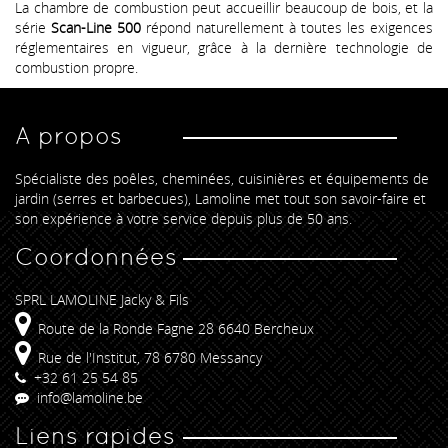
La chambre de combustion peut accueillir beaucoup de bois, et la
série
Scan-Line 500
répond naturellement à toutes les exigences
réglementaires en vigueur, grâce à la dernière technologie de
combustion propre.
A propos
Spécialiste des poêles, cheminées, cuisinières et équipements de
jardin (serres et barbecues), Lamoline met tout son savoir-faire et
son expérience à votre service depuis plus de 50 ans.
Coordonnées
SPRL LAMOLINE Jacky & Fils
Route de la Ronde Fagne 28 6640 Bercheux
Rue de l'Institut, 78 6780 Messancy
+32 61 25 54 85
info@lamoline.be
Liens rapides