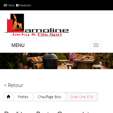
News
Facebook
MENU
Toggle
navigatio
< Retour
Poêles
Chauffage Bois
Scan Line 510