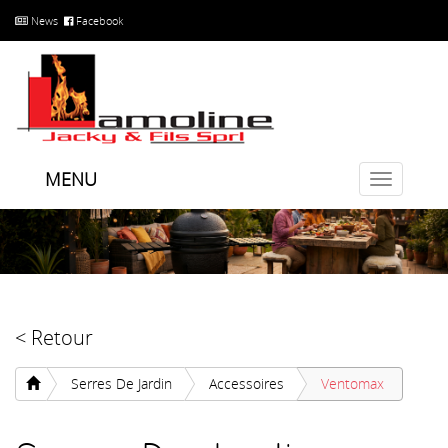
News
Facebook
MENU
Toggle
navigatio
< Retour
Serres De Jardin
Accessoires
Ventomax