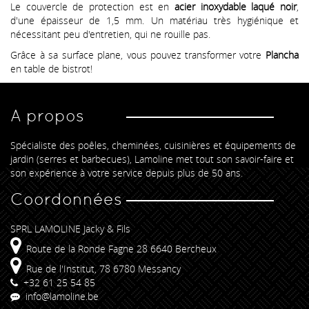
Le couvercle de protection est en
acier inoxydable laqué noir
,
d'une épaisseur de 1,5 mm. Un matériau très hygiénique et
nécessitant peu d'entretien, qui ne rouille pas.
Grâce à sa surface plane, vous pouvez transformer votre
Plancha
en table de bistrot!
A propos
Spécialiste des poêles, cheminées, cuisinières et équipements de
jardin (serres et barbecues), Lamoline met tout son savoir-faire et
son expérience à votre service depuis plus de 50 ans.
Coordonnées
SPRL LAMOLINE Jacky & Fils
Route de la Ronde Fagne 28 6640 Bercheux
Rue de l'Institut, 78 6780 Messancy
+32 61 25 54 85
info@lamoline.be