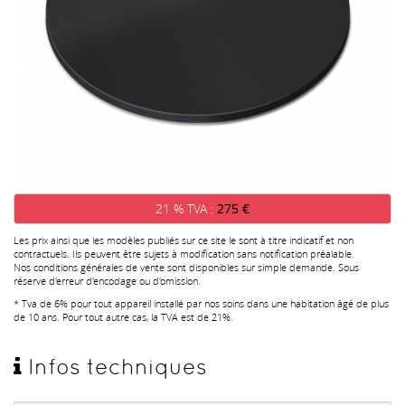
21 % TVA :
275 €
Les prix ainsi que les modèles publiés sur ce site le sont à titre indicatif et non
contractuels. Ils peuvent être sujets à modification sans notification préalable.
Nos conditions générales de vente sont disponibles sur simple demande. Sous
réserve d'erreur d'encodage ou d'omission.
* Tva de 6% pour tout appareil installé par nos soins dans une habitation âgé de plus
de 10 ans. Pour tout autre cas, la TVA est de 21%.
Infos techniques