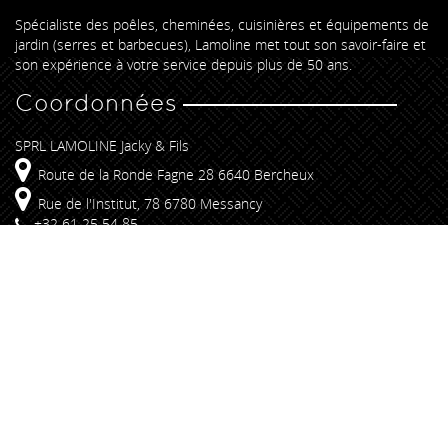
Spécialiste des poêles, cheminées, cuisinières et équipements de
jardin (serres et barbecues), Lamoline met tout son savoir-faire et
son expérience à votre service depuis plus de 50 ans.
Coordonnées
SPRL LAMOLINE Jacky & Fils
Route de la Ronde Fagne 28 6640 Bercheux
Rue de l'Institut, 78 6780 Messancy
+32 61 25 54 85
info@lamoline.be
Liens rapides
Insert & Foyers
Poêles
Promotions
Conseils
Réalisations
Restez branché