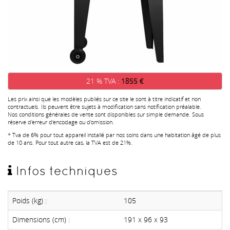
21 % TVA :
1855 €
Les prix ainsi que les modèles publiés sur ce site le sont à titre indicatif et non
contractuels. Ils peuvent être sujets à modification sans notification préalable.
Nos conditions générales de vente sont disponibles sur simple demande. Sous
réserve d'erreur d'encodage ou d'omission.
* Tva de 6% pour tout appareil installé par nos soins dans une habitation âgé de plus
de 10 ans. Pour tout autre cas, la TVA est de 21%.
Infos techniques
Poids (kg) :
105
Dimensions (cm) :
191 x 96 x 93