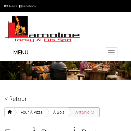
News
Facebook
MENU
Toggle
navigatio
< Retour
Four À Pizza
À Bois
Antonio M