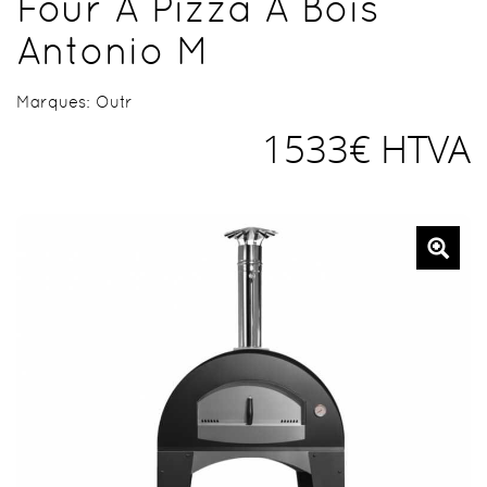
Four À Pizza À Bois
Antonio M
Marques:
Outr
1533€ HTVA