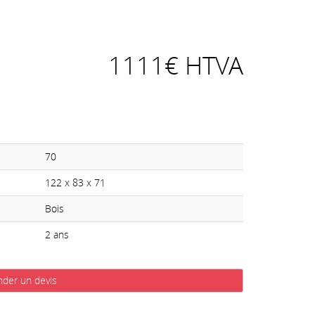
1111€ HTVA
70
122 x 83 x 71
Bois
2 ans
der un devis