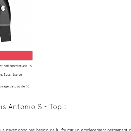
 et non contractuels. Ils
e. Sous réserve
ion âgé de plus de 10
is Antonio S - Top :
us n’avez donc pas besoin de lui fournir un emplacement permanent dan