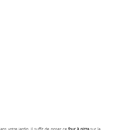
s votre jardin. Il suffit de poser ce
four à pizza
sur la