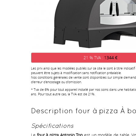
21 % TVA :
1344 €
Les prix ainsi que les modèles publiés sur ce site le sont à titre indicatif
peuvent être sujets à modification sans notification préalable.
Nos conditions générales de vente sont disponibles sur simple demand
d'erreur d'encodage ou d'omission.
* Tva de 6% pour tout appareil installé par nos soins dans une habitat
ans. Pour tout autre cas, la TVA est de 21%.
Description four à pizza À bo
Spécifications
Le
four à pizza Antonio Top
est un modèle de table. Vo